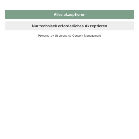
nochmals versuchen.
Ups! Da ist etwas schiefgelaufen. Bitte die Seite neu laden oder
nochmals versuchen.