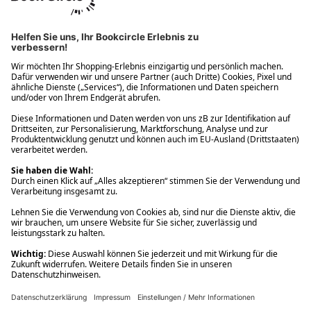
Ups! Da ist etwas schiefgelaufen. Bitte die Seite neu laden oder
nochmals versuchen.
Ups! Da ist etwas schiefgelaufen. Bitte die Seite neu laden oder