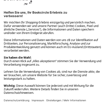
Ups! Da ist etwas schiefgelaufen. Bitte die Seite neu laden oder
nochmals versuchen.
Ups! Da ist etwas schiefgelaufen. Bitte die Seite neu laden oder