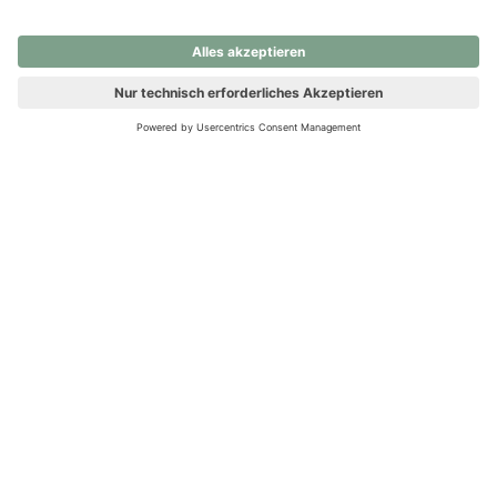
nochmals versuchen.
Ups! Da ist etwas schiefgelaufen. Bitte die Seite neu laden oder
nochmals versuchen.