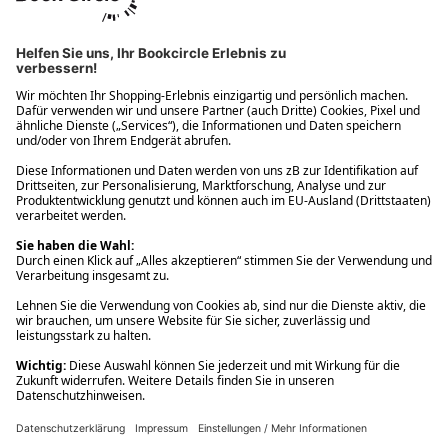
Ups! Da ist etwas schiefgelaufen. Bitte die Seite neu laden oder
nochmals versuchen.
Ups! Da ist etwas schiefgelaufen. Bitte die Seite neu laden oder