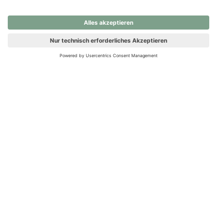
nochmals versuchen.
Ups! Da ist etwas schiefgelaufen. Bitte die Seite neu laden oder
nochmals versuchen.