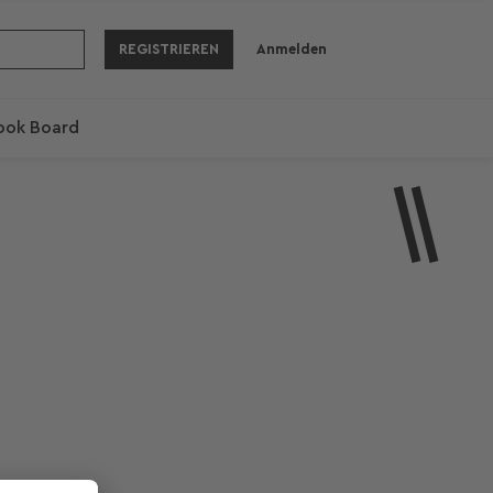
REGISTRIEREN
Anmelden
ook Board