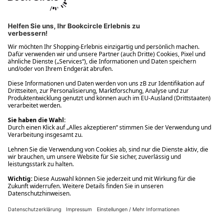
Ups! Da ist etwas schiefgelaufen. Bitte die Seite neu laden oder
nochmals versuchen.
Ups! Da ist etwas schiefgelaufen. Bitte die Seite neu laden oder