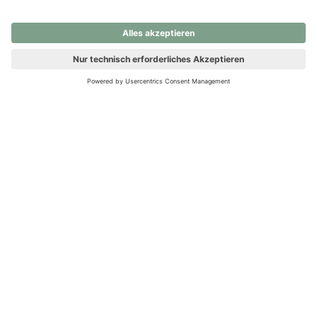
nochmals versuchen.
Ups! Da ist etwas schiefgelaufen. Bitte die Seite neu laden oder
nochmals versuchen.