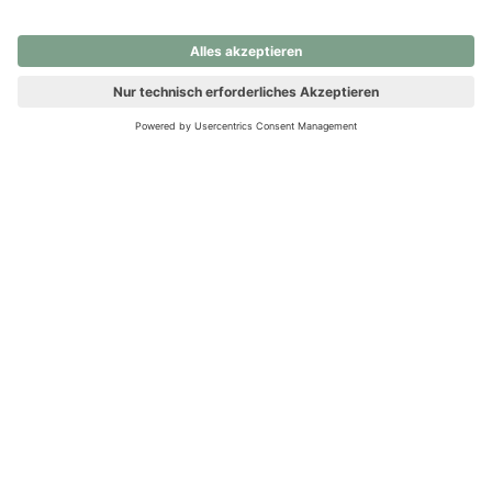
nochmals versuchen.
Ups! Da ist etwas schiefgelaufen. Bitte die Seite neu laden oder
nochmals versuchen.