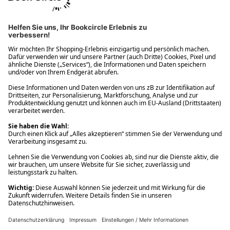
Ups! Da ist etwas schiefgelaufen. Bitte die Seite neu laden oder
nochmals versuchen.
Ups! Da ist etwas schiefgelaufen. Bitte die Seite neu laden oder