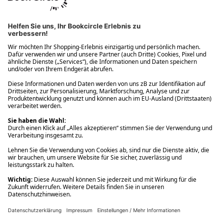
Ups! Da ist etwas schiefgelaufen. Bitte die Seite neu laden oder
nochmals versuchen.
Ups! Da ist etwas schiefgelaufen. Bitte die Seite neu laden oder