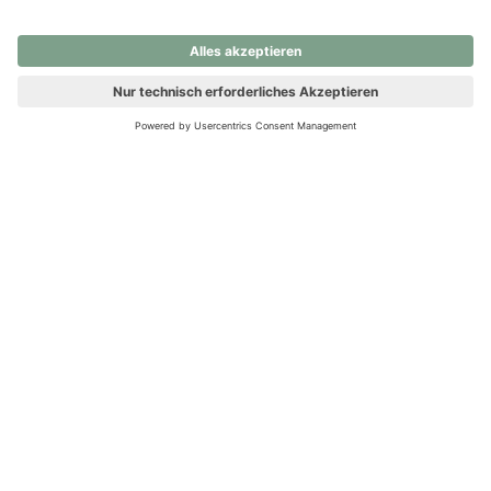
nochmals versuchen.
Ups! Da ist etwas schiefgelaufen. Bitte die Seite neu laden oder
nochmals versuchen.