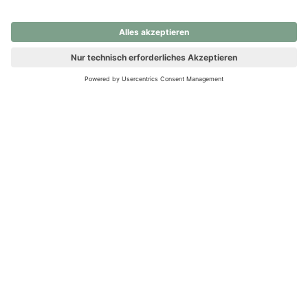
nochmals versuchen.
Ups! Da ist etwas schiefgelaufen. Bitte die Seite neu laden oder
nochmals versuchen.