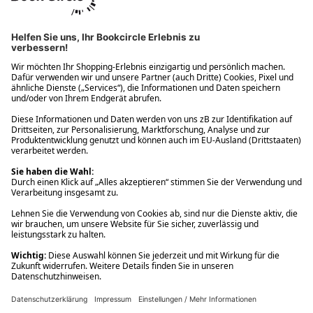
Ups! Da ist etwas schiefgelaufen. Bitte die Seite neu laden oder
nochmals versuchen.
Ups! Da ist etwas schiefgelaufen. Bitte die Seite neu laden oder