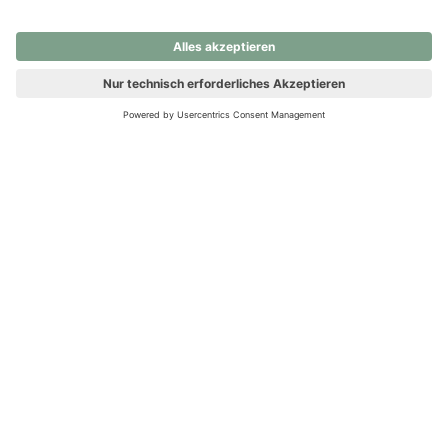
nochmals versuchen.
Ups! Da ist etwas schiefgelaufen. Bitte die Seite neu laden oder
nochmals versuchen.