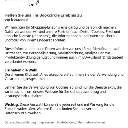
Ups! Da ist etwas schiefgelaufen. Bitte die Seite neu laden oder
nochmals versuchen.
Ups! Da ist etwas schiefgelaufen. Bitte die Seite neu laden oder