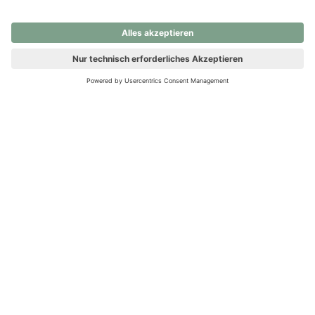
nochmals versuchen.
Ups! Da ist etwas schiefgelaufen. Bitte die Seite neu laden oder
nochmals versuchen.