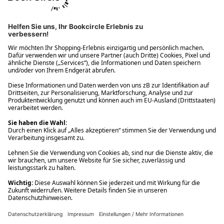
Ups! Da ist etwas schiefgelaufen. Bitte die Seite neu laden oder
nochmals versuchen.
Ups! Da ist etwas schiefgelaufen. Bitte die Seite neu laden oder