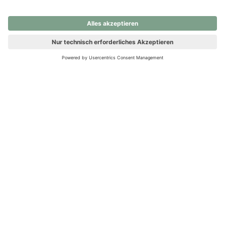
nochmals versuchen.
Ups! Da ist etwas schiefgelaufen. Bitte die Seite neu laden oder
nochmals versuchen.