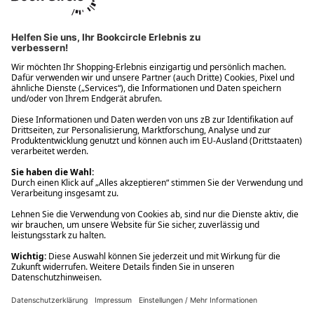
Ups! Da ist etwas schiefgelaufen. Bitte die Seite neu laden oder
nochmals versuchen.
Ups! Da ist etwas schiefgelaufen. Bitte die Seite neu laden oder