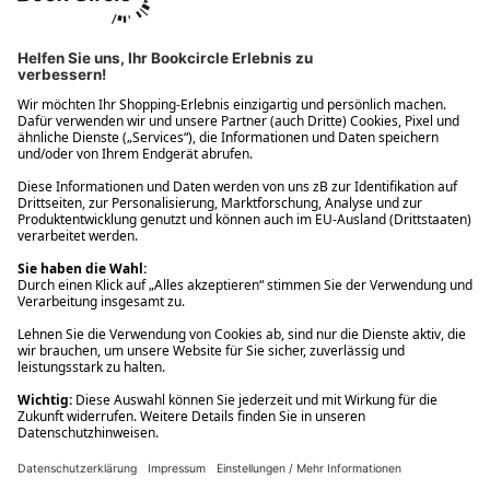
Ups! Da ist etwas schiefgelaufen. Bitte die Seite neu laden oder
nochmals versuchen.
Ups! Da ist etwas schiefgelaufen. Bitte die Seite neu laden oder