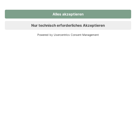
nochmals versuchen.
Ups! Da ist etwas schiefgelaufen. Bitte die Seite neu laden oder
nochmals versuchen.