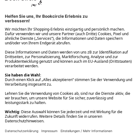
Ups! Da ist etwas schiefgelaufen. Bitte die Seite neu laden oder
nochmals versuchen.
Ups! Da ist etwas schiefgelaufen. Bitte die Seite neu laden oder