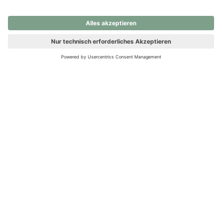
nochmals versuchen.
Ups! Da ist etwas schiefgelaufen. Bitte die Seite neu laden oder
nochmals versuchen.