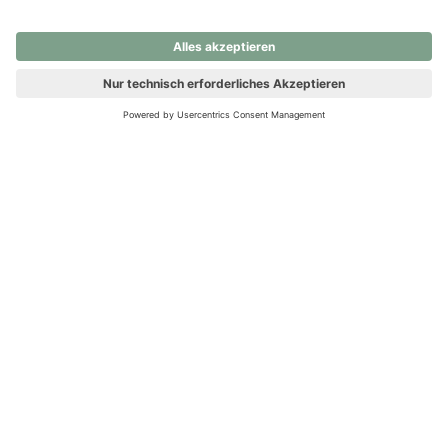
nochmals versuchen.
Ups! Da ist etwas schiefgelaufen. Bitte die Seite neu laden oder
nochmals versuchen.