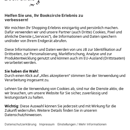
Ups! Da ist etwas schiefgelaufen. Bitte die Seite neu laden oder
nochmals versuchen.
Ups! Da ist etwas schiefgelaufen. Bitte die Seite neu laden oder