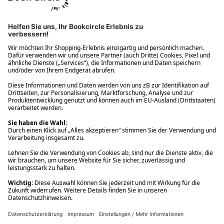
Ups! Da ist etwas schiefgelaufen. Bitte die Seite neu laden oder
nochmals versuchen.
Ups! Da ist etwas schiefgelaufen. Bitte die Seite neu laden oder