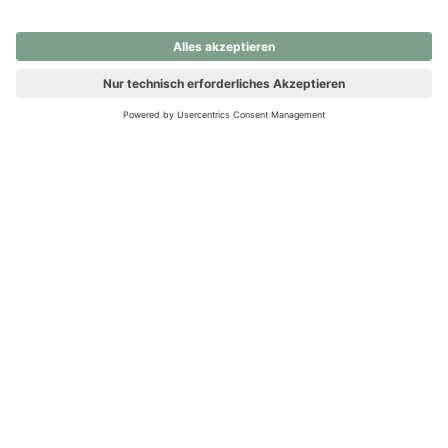
nochmals versuchen.
Ups! Da ist etwas schiefgelaufen. Bitte die Seite neu laden oder
nochmals versuchen.