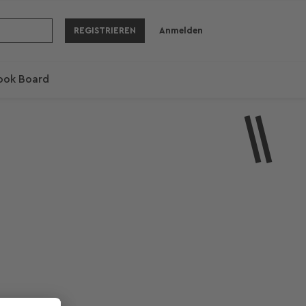
REGISTRIEREN
Anmelden
ook Board