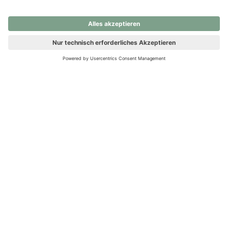
nochmals versuchen.
Ups! Da ist etwas schiefgelaufen. Bitte die Seite neu laden oder
nochmals versuchen.