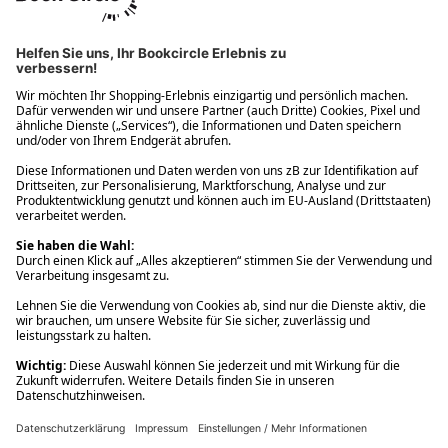
Ups! Da ist etwas schiefgelaufen. Bitte die Seite neu laden oder
nochmals versuchen.
Ups! Da ist etwas schiefgelaufen. Bitte die Seite neu laden oder