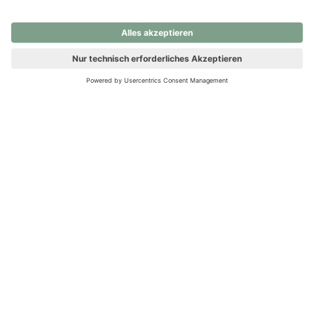
nochmals versuchen.
Ups! Da ist etwas schiefgelaufen. Bitte die Seite neu laden oder
nochmals versuchen.