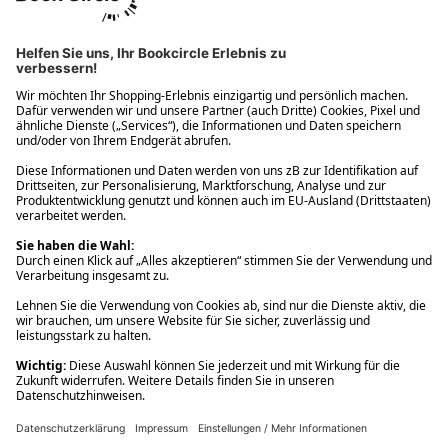
Ups! Da ist etwas schiefgelaufen. Bitte die Seite neu laden oder
nochmals versuchen.
Ups! Da ist etwas schiefgelaufen. Bitte die Seite neu laden oder