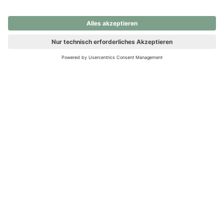
nochmals versuchen.
Ups! Da ist etwas schiefgelaufen. Bitte die Seite neu laden oder
nochmals versuchen.