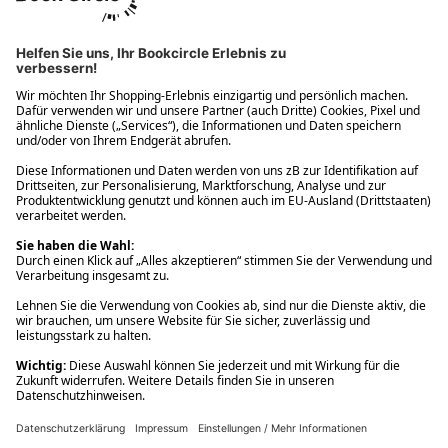
Ups! Da ist etwas schiefgelaufen. Bitte die Seite neu laden oder
nochmals versuchen.
Ups! Da ist etwas schiefgelaufen. Bitte die Seite neu laden oder