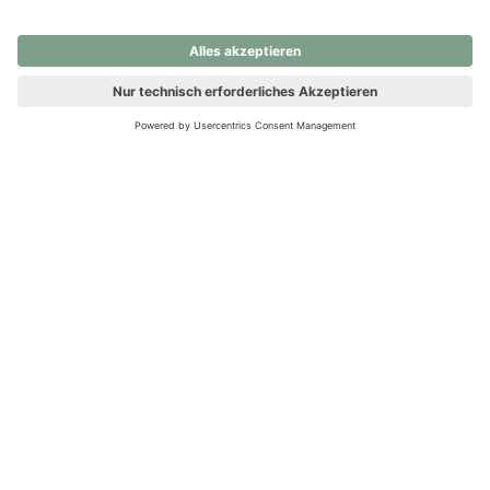
nochmals versuchen.
Ups! Da ist etwas schiefgelaufen. Bitte die Seite neu laden oder
nochmals versuchen.