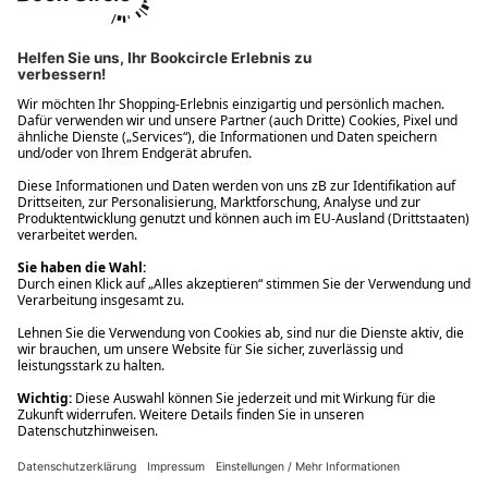
Ups! Da ist etwas schiefgelaufen. Bitte die Seite neu laden oder
nochmals versuchen.
Ups! Da ist etwas schiefgelaufen. Bitte die Seite neu laden oder