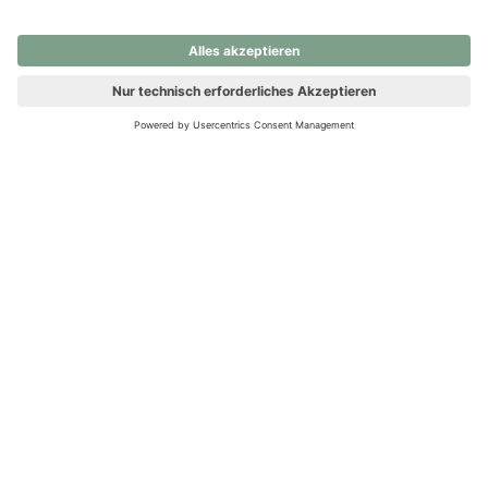
nochmals versuchen.
Ups! Da ist etwas schiefgelaufen. Bitte die Seite neu laden oder
nochmals versuchen.