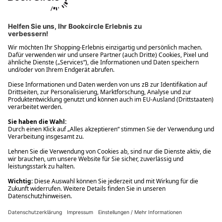
Ups! Da ist etwas schiefgelaufen. Bitte die Seite neu laden oder
nochmals versuchen.
Ups! Da ist etwas schiefgelaufen. Bitte die Seite neu laden oder