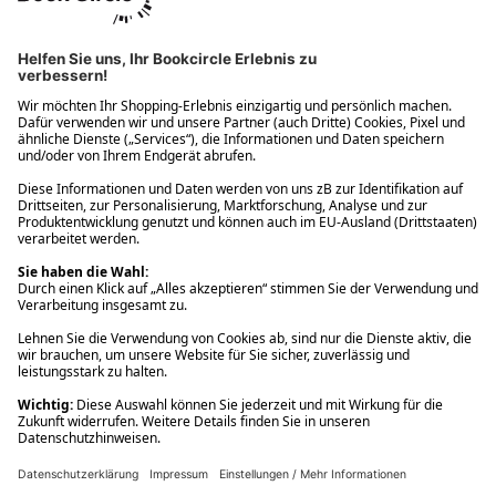
Ups! Da ist etwas schiefgelaufen. Bitte die Seite neu laden oder
nochmals versuchen.
Ups! Da ist etwas schiefgelaufen. Bitte die Seite neu laden oder