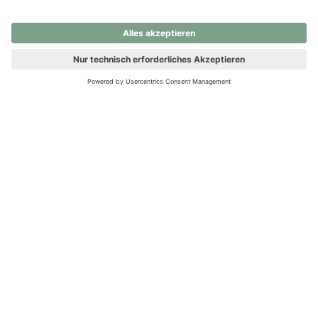
nochmals versuchen.
Ups! Da ist etwas schiefgelaufen. Bitte die Seite neu laden oder
nochmals versuchen.