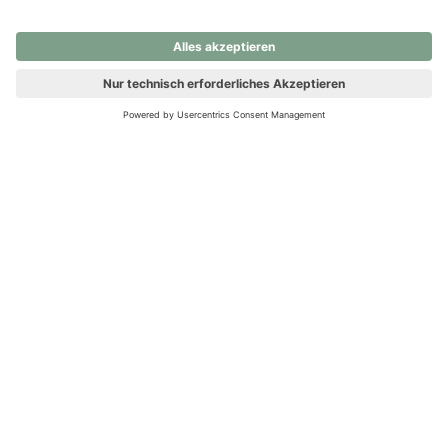
nochmals versuchen.
Ups! Da ist etwas schiefgelaufen. Bitte die Seite neu laden oder
nochmals versuchen.