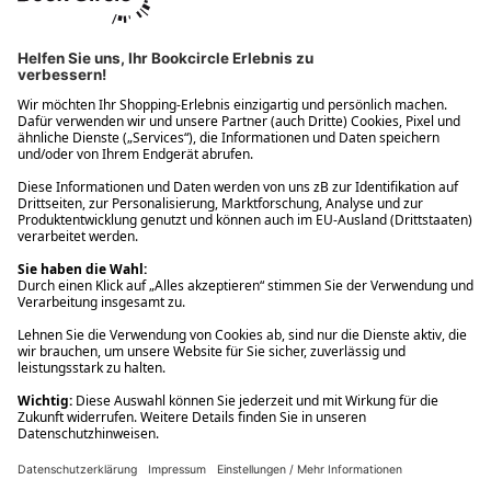
Ups! Da ist etwas schiefgelaufen. Bitte die Seite neu laden oder
nochmals versuchen.
Ups! Da ist etwas schiefgelaufen. Bitte die Seite neu laden oder