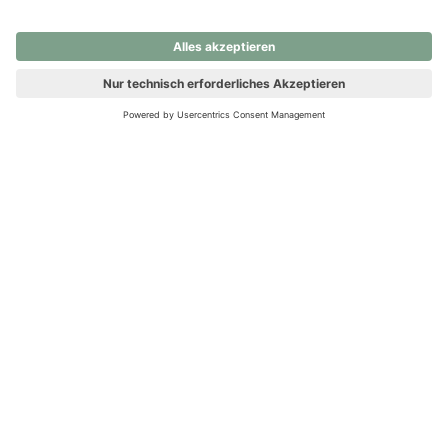
nochmals versuchen.
Ups! Da ist etwas schiefgelaufen. Bitte die Seite neu laden oder
nochmals versuchen.