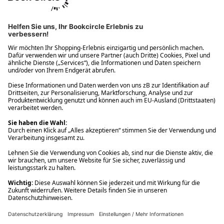
Ups! Da ist etwas schiefgelaufen. Bitte die Seite neu laden oder
nochmals versuchen.
Ups! Da ist etwas schiefgelaufen. Bitte die Seite neu laden oder