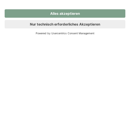
nochmals versuchen.
Ups! Da ist etwas schiefgelaufen. Bitte die Seite neu laden oder
nochmals versuchen.