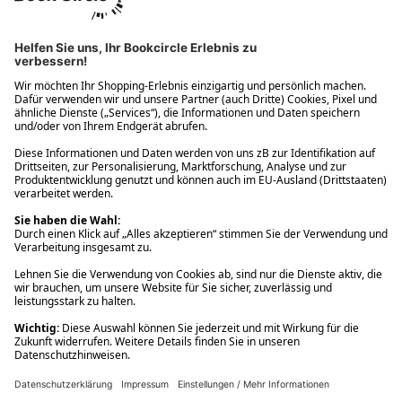
Ups! Da ist etwas schiefgelaufen. Bitte die Seite neu laden oder
nochmals versuchen.
Ups! Da ist etwas schiefgelaufen. Bitte die Seite neu laden oder