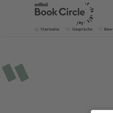
Startseite
Gespräche
Bew