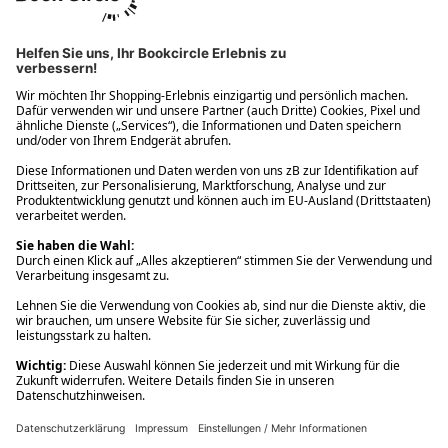
Ups! Da ist etwas schiefgelaufen. Bitte die Seite neu laden oder
nochmals versuchen.
Ups! Da ist etwas schiefgelaufen. Bitte die Seite neu laden oder