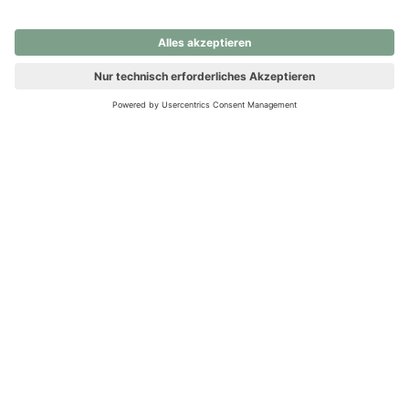
nochmals versuchen.
Ups! Da ist etwas schiefgelaufen. Bitte die Seite neu laden oder
nochmals versuchen.