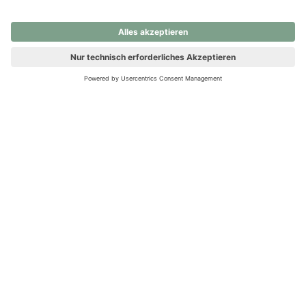
nochmals versuchen.
Ups! Da ist etwas schiefgelaufen. Bitte die Seite neu laden oder
nochmals versuchen.