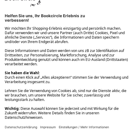
Ups! Da ist etwas schiefgelaufen. Bitte die Seite neu laden oder
nochmals versuchen.
Ups! Da ist etwas schiefgelaufen. Bitte die Seite neu laden oder