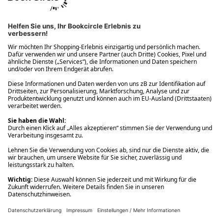
Ups! Da ist etwas schiefgelaufen. Bitte die Seite neu laden oder
nochmals versuchen.
Ups! Da ist etwas schiefgelaufen. Bitte die Seite neu laden oder