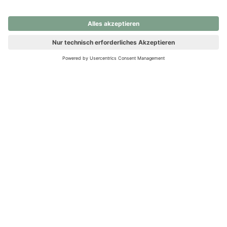
nochmals versuchen.
Ups! Da ist etwas schiefgelaufen. Bitte die Seite neu laden oder
nochmals versuchen.