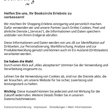
Ups! Da ist etwas schiefgelaufen. Bitte die Seite neu laden oder
nochmals versuchen.
Ups! Da ist etwas schiefgelaufen. Bitte die Seite neu laden oder