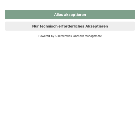
nochmals versuchen.
Ups! Da ist etwas schiefgelaufen. Bitte die Seite neu laden oder
nochmals versuchen.