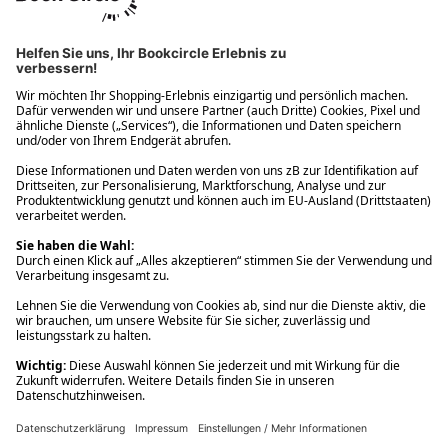
Ups! Da ist etwas schiefgelaufen. Bitte die Seite neu laden oder
nochmals versuchen.
Ups! Da ist etwas schiefgelaufen. Bitte die Seite neu laden oder