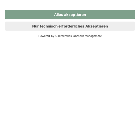
nochmals versuchen.
Ups! Da ist etwas schiefgelaufen. Bitte die Seite neu laden oder
nochmals versuchen.