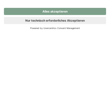
nochmals versuchen.
Ups! Da ist etwas schiefgelaufen. Bitte die Seite neu laden oder
nochmals versuchen.