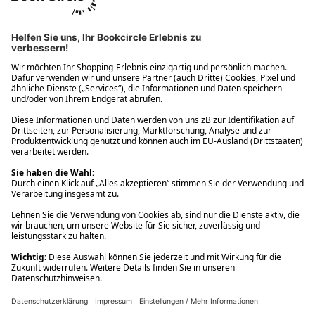
Ups! Da ist etwas schiefgelaufen. Bitte die Seite neu laden oder
nochmals versuchen.
Ups! Da ist etwas schiefgelaufen. Bitte die Seite neu laden oder