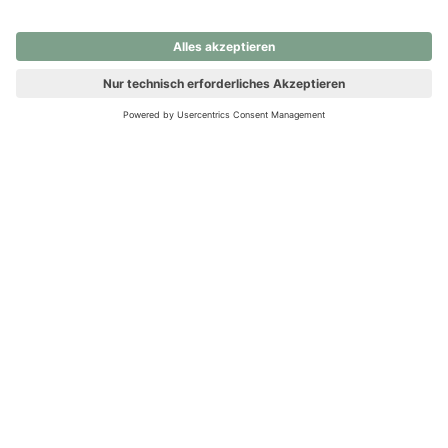
nochmals versuchen.
Ups! Da ist etwas schiefgelaufen. Bitte die Seite neu laden oder
nochmals versuchen.