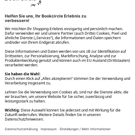
Ups! Da ist etwas schiefgelaufen. Bitte die Seite neu laden oder
nochmals versuchen.
Ups! Da ist etwas schiefgelaufen. Bitte die Seite neu laden oder