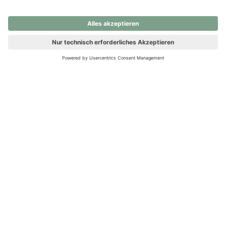
nochmals versuchen.
Ups! Da ist etwas schiefgelaufen. Bitte die Seite neu laden oder
nochmals versuchen.