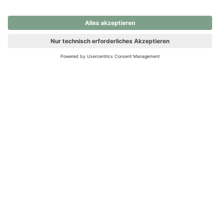
nochmals versuchen.
Ups! Da ist etwas schiefgelaufen. Bitte die Seite neu laden oder
nochmals versuchen.