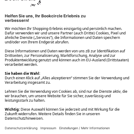
Ups! Da ist etwas schiefgelaufen. Bitte die Seite neu laden oder
nochmals versuchen.
Ups! Da ist etwas schiefgelaufen. Bitte die Seite neu laden oder