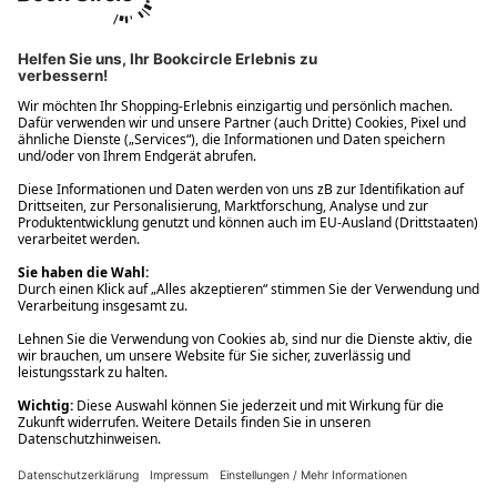
Ups! Da ist etwas schiefgelaufen. Bitte die Seite neu laden oder
nochmals versuchen.
Ups! Da ist etwas schiefgelaufen. Bitte die Seite neu laden oder