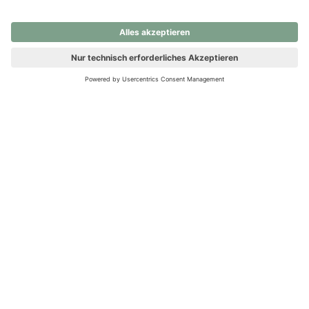
nochmals versuchen.
Ups! Da ist etwas schiefgelaufen. Bitte die Seite neu laden oder
nochmals versuchen.