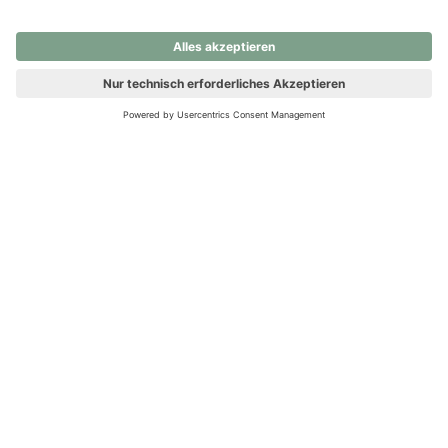
nochmals versuchen.
Ups! Da ist etwas schiefgelaufen. Bitte die Seite neu laden oder
nochmals versuchen.