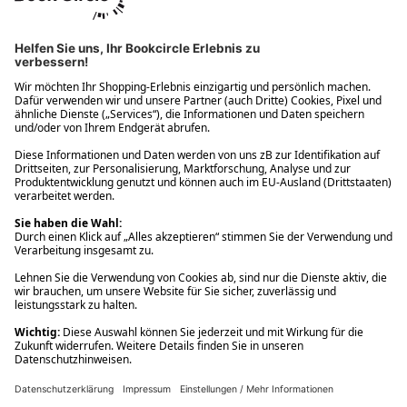
Ups! Da ist etwas schiefgelaufen. Bitte die Seite neu laden oder
nochmals versuchen.
Ups! Da ist etwas schiefgelaufen. Bitte die Seite neu laden oder