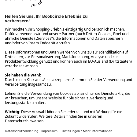
Ups! Da ist etwas schiefgelaufen. Bitte die Seite neu laden oder
nochmals versuchen.
Ups! Da ist etwas schiefgelaufen. Bitte die Seite neu laden oder