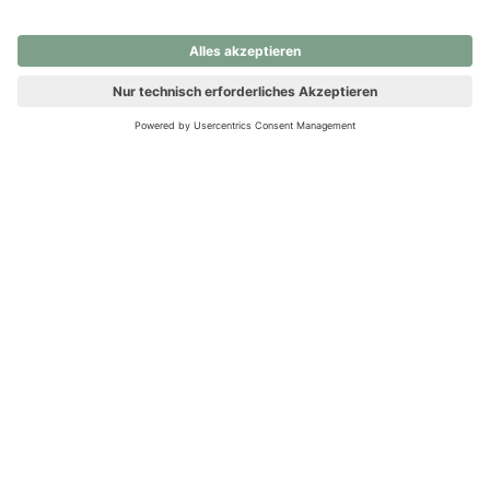
nochmals versuchen.
Ups! Da ist etwas schiefgelaufen. Bitte die Seite neu laden oder
nochmals versuchen.