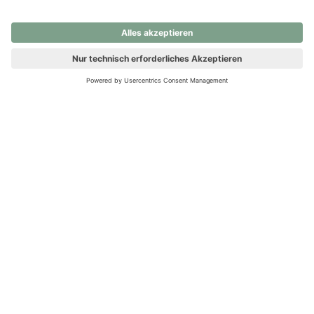
nochmals versuchen.
Ups! Da ist etwas schiefgelaufen. Bitte die Seite neu laden oder
nochmals versuchen.