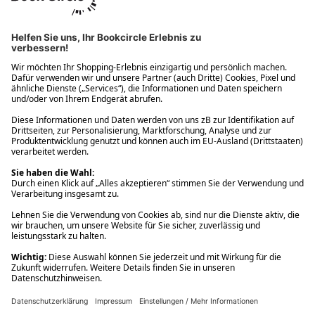
Ups! Da ist etwas schiefgelaufen. Bitte die Seite neu laden oder
nochmals versuchen.
Ups! Da ist etwas schiefgelaufen. Bitte die Seite neu laden oder