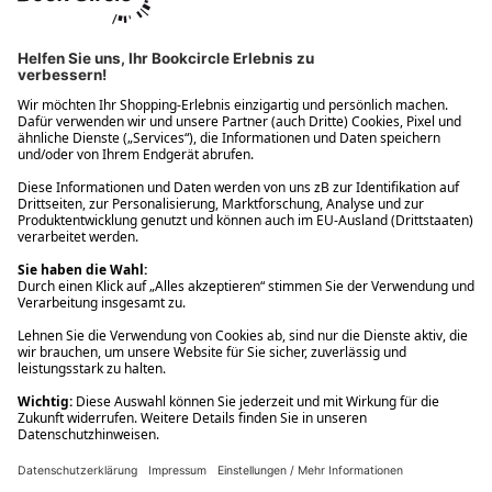
Ups! Da ist etwas schiefgelaufen. Bitte die Seite neu laden oder
nochmals versuchen.
Ups! Da ist etwas schiefgelaufen. Bitte die Seite neu laden oder