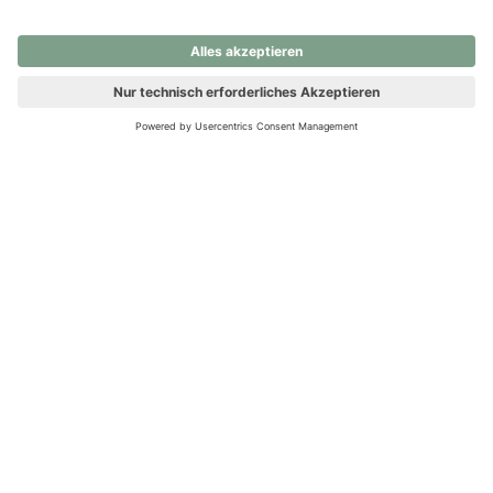
nochmals versuchen.
Ups! Da ist etwas schiefgelaufen. Bitte die Seite neu laden oder
nochmals versuchen.