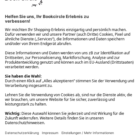
Ups! Da ist etwas schiefgelaufen. Bitte die Seite neu laden oder
nochmals versuchen.
Ups! Da ist etwas schiefgelaufen. Bitte die Seite neu laden oder