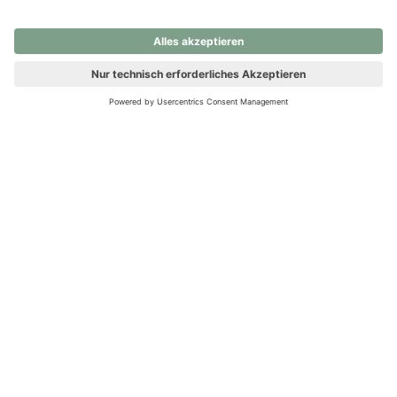
nochmals versuchen.
Ups! Da ist etwas schiefgelaufen. Bitte die Seite neu laden oder
nochmals versuchen.