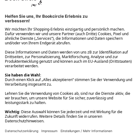
Ups! Da ist etwas schiefgelaufen. Bitte die Seite neu laden oder
nochmals versuchen.
Ups! Da ist etwas schiefgelaufen. Bitte die Seite neu laden oder