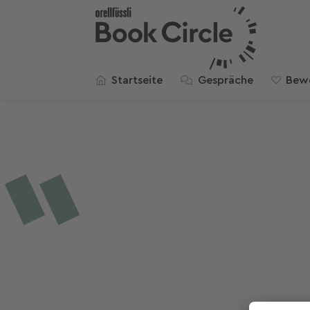
Startseite
Gespräche
Bew