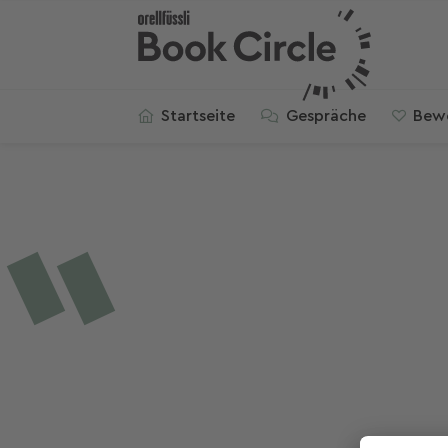
Startseite
Gespräche
Bew