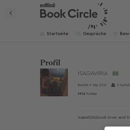
Startseite
Gespräche
Bew
Profil
ISAGAVIRIA
Beitritt
9. Mai 2021
2
Gefolg
1916
Punkte
Isabel|24|book lover and t