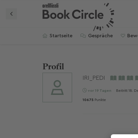
Startseite
Gespräche
Bew
Profil
IRI_PEDI
vor 19 Tagen
Beitritt
18. D
10675
Punkte