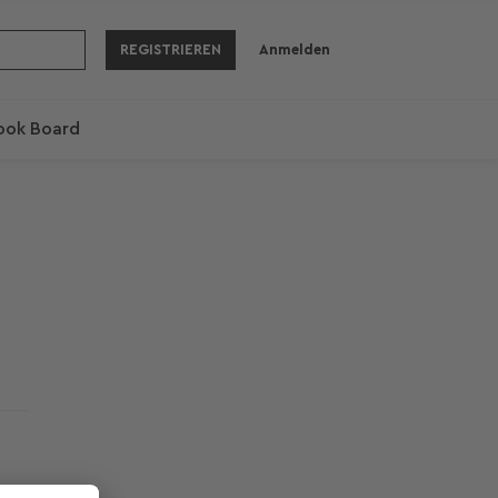
REGISTRIEREN
Anmelden
ook Board