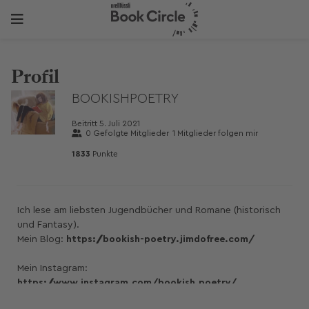
Profil
BOOKISHPOETRY
Beitritt
5. Juli 2021
0
Gefolgte Mitglieder
1
Mitglieder folgen mir
1833
Punkte
Ich lese am liebsten Jugendbücher und Romane (historisch
und Fantasy).
Mein Blog:
https://bookish-poetry.jimdofree.com/
Mein Instagram:
https://www.instagram.com/bookish.poetry/