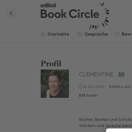
Startseite
Gespräche
Bew
Profil
CLEMENTINE
8. Dez 2023
Beitritt
4. Juni
575
Punkte
Bücher, Blumen und Schoko
Wörtern und Sprache berühr