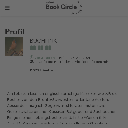
Profil
BUCHFINK
vor 3 Tagen
Beitritt
23. Apr 2021
0
Gefolgte Mitglieder
0
Mitglieder folgen mir
110775
Punkte
Am liebsten lese ich englischsprachige Klassiker wie z.B die
Bücher von den Brontë-Schwestern oder Jane Austen.
Ausserdem mag ich Gegenwartsliteratur, historische
Gesellschaftsromane, Klassiker, Ratgeber und Sachbücher.
Einige meiner Lieblingsbücher sind: Little Women (L.M.
Alcott), Kurze Antworten auf grosse Fragen (Stephen